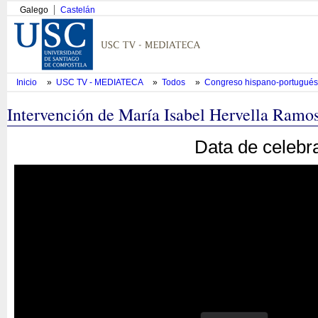
Galego
Castelán
Inicio
»
USC TV - MEDIATECA
»
Todos
»
Congreso hispano-portugués d
Intervención de María Isabel Hervella Ramos
Data de celebr