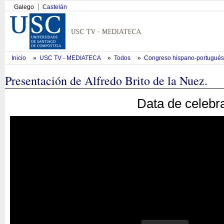
Galego
Castelán
Inicio
»
USC TV - MEDIATECA
»
Todos
»
Congreso hispano-portugués d
Presentación de Alfredo Brito de la Nuez.
Data de celebr