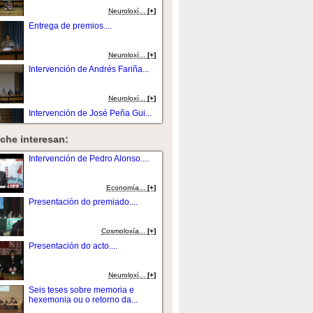
Neuroloxí...
[+]
Entrega de premios....
Neuroloxí...
[+]
Intervención de Andrés Fariña...
Neuroloxí...
[+]
Intervención de José Peña Gui...
che interesan:
Neuroloxí...
[+]
Intervención de Jaime Rodríguez
Intervención de Pedro Alonso....
Sacr...
Neuroloxí...
[+]
Economía...
[+]
Intervención de Socorro
Presentación do premiado....
Rodríguez Ho...
Neuroloxí...
[+]
Cosmoloxí­a...
[+]
Intervención de Adriana
Presentación do acto....
Sanpaio....
Neuroloxí...
[+]
Neuroloxí...
[+]
Intervención de María Dolores
Seis teses sobre memoria e
Domínguez...
hexemonia ou o retorno da...