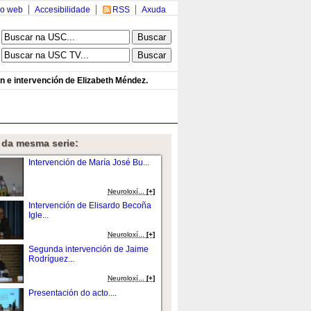
o web
Accesibilidade
RSS
Axuda
n e intervención de Elizabeth Méndez.
 da mesma serie:
Intervención de María José Bu...
Neuroloxí...
[+]
Intervención de Elisardo Becoña
Igle...
Neuroloxí...
[+]
Segunda intervención de Jaime
Rodríguez...
Neuroloxí...
[+]
Presentación do acto....