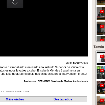
Tamén 
Visto:
5900
veces
sobre os traballados realizados no Instituto Superior de Psicoloxía
intos estudos levados a cabo. Elisabeth Méndes é a primeira en
a súa tese doutoral respecto dos estudos sobre a intervención precoz
Productora: SERVIMAV. Servizo de Medios Audiovisuais
 da Universidade de Porto
Máis vistos
Destacados