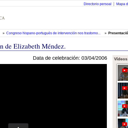
Directorio persoal
Mapa d
»
Congreso hispano-portugués de intervención nos trastorno...
»
Presentació
ón de Elizabeth Méndez.
Data de celebración: 03/04/2006
Vídeos