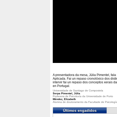
A presentadora da mesa, Júlia Pimentel, fala 
Aplicada. Fai un repaso cronolóxico dos dist
intervir fai un repaso dos conceptos xerais d
en Portugal.
Universidade de Santiago de Compostela
Serpa Pimentel, Júlia
Profesora de Psicoloxía da Universidade de Porto
Méndez, Elizabeth
Alumna de doutoramento da Facultade de Psicología
Últimos engadidos