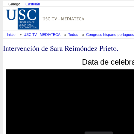
Galego
Castelán
Inicio
»
USC TV - MEDIATECA
»
Todos
»
Congreso hispano-portugués d
Intervención de Sara Reimóndez Prieto.
Data de celebr