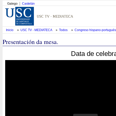
Galego
Castelán
Inicio
»
USC TV - MEDIATECA
»
Todos
»
Congreso hispano-portugués 
Presentación da mesa.
Data de celebr