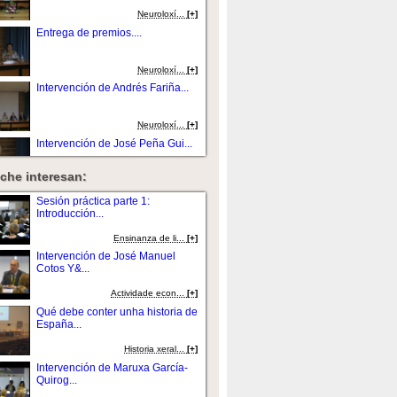
Neuroloxí...
[+]
Entrega de premios....
Neuroloxí...
[+]
Intervención de Andrés Fariña...
Neuroloxí...
[+]
Intervención de José Peña Gui...
che interesan:
Neuroloxí...
[+]
Intervención de Jaime Rodríguez
Sesión práctica parte 1:
Sacr...
Introducción...
Neuroloxí...
[+]
Ensinanza de li...
[+]
Intervención de Socorro
Intervención de José Manuel
Rodríguez Ho...
Cotos Y&...
Neuroloxí...
[+]
Actividade econ...
[+]
Intervención de Adriana
Qué debe conter unha historia de
Sanpaio....
España...
Neuroloxí...
[+]
Historia xeral...
[+]
Intervención de María Dolores
Intervención de Maruxa García-
Domínguez...
Quirog...