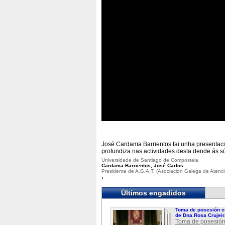
José Cardama Barrientos fai unha presentac
profundiza nas actividades desta dende ás sú
Universidade de Santiago de Compostela
Cardama Barrientos, José Carlos
Presidente de A.G.A.T. (Asociación Galega de Atenc
¡
Últimos engadidos
Toma de posesión c
de Dna.Rosa Crujeir
Toma de posesión