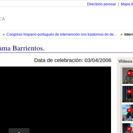
Directorio persoal
Mapa d
»
Congreso hispano-portugués de intervención nos trastornos do de...
»
Inte
ama Barrientos.
Data de celebración: 03/04/2006
Vídeos