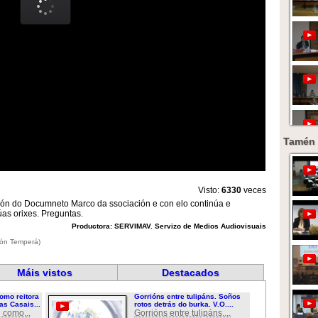
Tamén 
Visto:
6330
veces
ión do Documneto Marco da ssociación e con elo continúa e
as orixes. Preguntas.
Productora: SERVIMAV. Servizo de Medios Audiovisuais
ión Temperá)
Máis vistos
Destacados
omo reitora
Gorrións entre tulipáns. Soños
as Casais...
rotos detrás do burka. V.O....
 como...
Gorrións entre tulipáns....