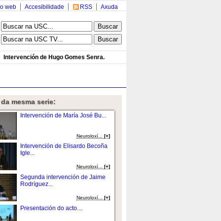
o web
Accesibilidade
RSS
Axuda
»
Intervención de Hugo Gomes Senra.
 da mesma serie:
Intervención de María José Bu...
Neuroloxí...
[+]
Intervención de Elisardo Becoña
Igle...
Neuroloxí...
[+]
Segunda intervención de Jaime
Rodríguez...
Neuroloxí...
[+]
Presentación do acto....