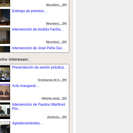
Neuroloxí...
[+]
Entrega de premios....
Neuroloxí...
[+]
Intervención de Andrés Fariña...
Neuroloxí...
[+]
Intervención de José Peña Gui...
che interesan:
Neuroloxí...
[+]
Intervención de Jaime Rodríguez
Presentación da sesión práctica...
Sacr...
Neuroloxí...
[+]
Ensinanza de li...
[+]
Intervención de Socorro
Acto inaugural....
Rodríguez Ho...
Neuroloxí...
[+]
Historia xeral...
[+]
Intervención de Adriana
Intervención de Paulino Martínez
Sanpaio....
Por...
Neuroloxí...
[+]
Zooloxí­a...
[+]
Intervención de María Dolores
Agradecementos....
Domínguez...