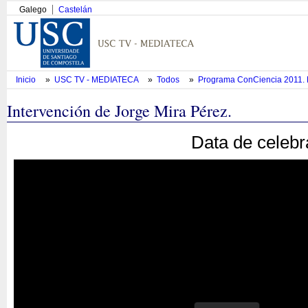
Galego
Castelán
Inicio
»
USC TV - MEDIATECA
»
Todos
»
Programa ConCiencia 2011. 
Intervención de Jorge Mira Pérez.
Data de celebr