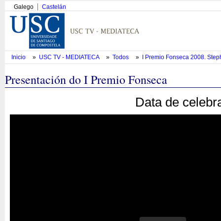
Galego
Castelán
Inicio
»
USC TV - MEDIATECA
»
Todos
»
I Premio Fonseca 2008. Ste
Presentación do I Premio Fonseca
Data de celebr