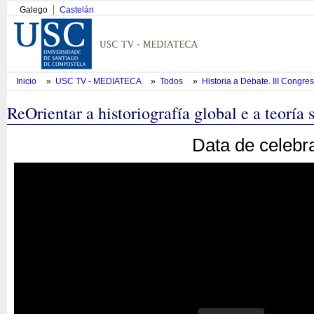
Galego
Castelán
Inicio
»
USC TV - MEDIATECA
»
Todos
»
Historia a Debate. III Congre
ReOrientar a historiografía global e a teoría s
Data de celebr