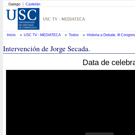
Galego
Castelán
Inicio
»
USC TV - MEDIATECA
»
Todos
»
Historia a Debate. III Congre
Intervención de Jorge Secada.
Data de celebr