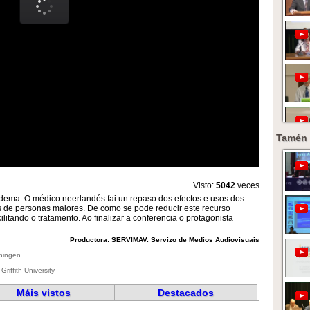
Tamén 
Visto:
5042
veces
dema. O médico neerlandés fai un repaso dos efectos e usos dos
os de personas maiores. De como se pode reducir este recurso
litando o tratamento. Ao finalizar a conferencia o protagonista
Productora: SERVIMAV. Servizo de Medios Audiovisuais
oningen
riffith University
Máis vistos
Destacados