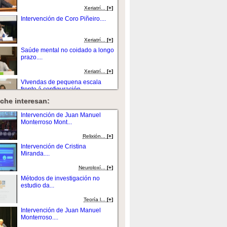
Xeriatrí...
[+]
Intervención de Coro Piñeiro....
Xeriatrí...
[+]
Saúde mental no coidado a longo
prazo....
Xeriatrí...
[+]
VIvendas de pequena escala
frente á configuración...
che interesan:
Xeriatrí...
[+]
Intervención de Juan Casares
Intervención de Juan Manuel
Long....
Monterroso Mont...
Xeriatrí...
[+]
Relixión...
[+]
Debate sobre a
Intervención de Cristina
videoconferencia....
Miranda....
Xeriatrí...
[+]
Neuroloxí...
[+]
Depresión na vellez....
Métodos de investigación no
estudio da...
Xeriatrí...
[+]
Teoría l...
[+]
Coidado ao-final-da-vida:
Intervención de Juan Manuel
cuestións é...
Monterroso....