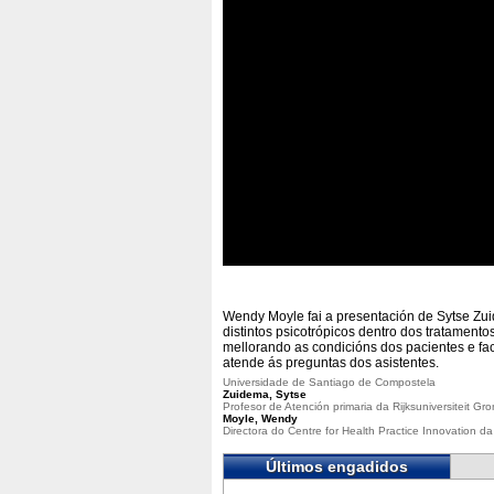
Wendy Moyle fai a presentación de Sytse Zui
distintos psicotrópicos dentro dos tratament
mellorando as condicións dos pacientes e faci
atende ás preguntas dos asistentes.
Universidade de Santiago de Compostela
Zuidema, Sytse
Profesor de Atención primaria da Rijksuniversiteit Gr
Moyle, Wendy
Directora do Centre for Health Practice Innovation da G
Últimos engadidos