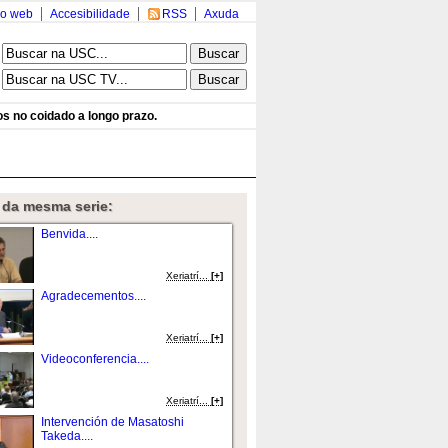
o web
Accesibilidade
RSS
Axuda
s no coidado a longo prazo.
 da mesma serie:
Benvida....
Xeriatrí...
[+]
Agradecementos....
Xeriatrí...
[+]
Videoconferencia....
Xeriatrí...
[+]
Intervención de Masatoshi
Takeda....