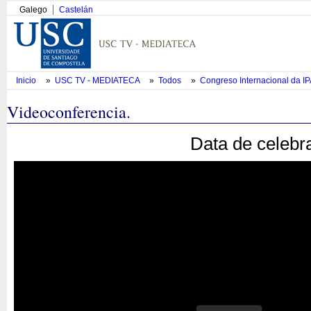
Galego
Castelán
Inicio
»
USC TV - MEDIATECA
»
Todos
»
Congreso Internacional da I
Videoconferencia.
Data de celebr