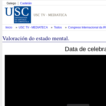
Galego
Castelán
Inicio
»
USC TV - MEDIATECA
»
Todos
»
Congreso Internacional da I
Valoración do estado mental.
Data de celebr