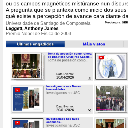
ou os campos magnéticos mistúranse nun discurs
A pregunta que se plantexa como inicio dos seu
qué existe a percepción de avance cara diante d
Universidade de Santiago de Compostela
Productora: SER
Leggett, Anthony James
Premio Nobel de Física de 2003
Últimos engadidos
Máis vistos
Toma de posesión como reitora
de Dna.Rosa Crujeiras Casais...
Toma de posesión como...
Data Evento:
10/04/2026
[+]
Investigamos nas Novas
Humanidades...
Investigamos na USC
Data Evento:
20/01/2026
[+]
Investigamos nos raios
cósmicos...
Investigamos na USC