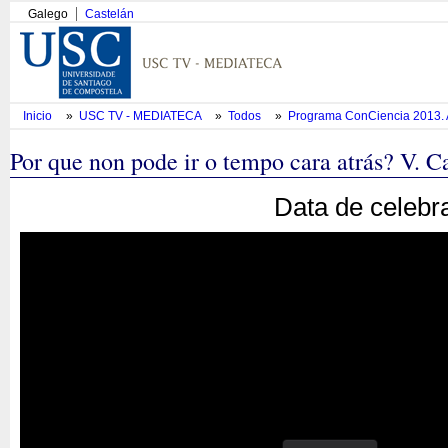
Galego
Castelán
Inicio
»
USC TV - MEDIATECA
»
Todos
»
Programa ConCiencia 2013. 
Por que non pode ir o tempo cara atrás? V. C
Data de celebr