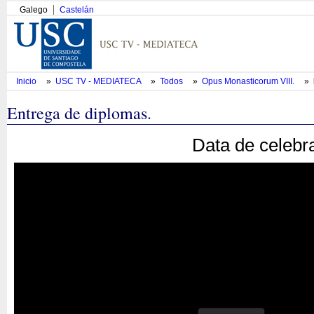
Galego
Castelán
Inicio
»
USC TV - MEDIATECA
»
Todos
»
Opus Monasticorum VIII.
»
Entrega de diplomas.
Data de celebr