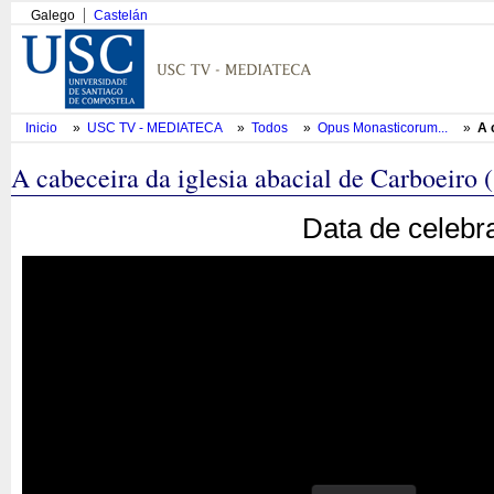
Galego
Castelán
Inicio
»
USC TV - MEDIATECA
»
Todos
»
Opus Monasticorum...
»
A 
A cabeceira da iglesia abacial de Carboeiro (
Data de celebr