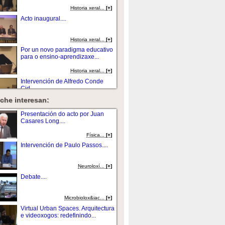
Historia xeral...
[+]
Acto inaugural....
Historia xeral...
[+]
Por un novo paradigma educativo
para o ensino-aprendizaxe...
Historia xeral...
[+]
Intervención de Alfredo Conde
Cid....
che interesan:
Historia xeral...
[+]
A infliencia de Friedrich Nietzsche
Presentación do acto por Juan
no concepto de...
Casares Long....
Historia xeral...
[+]
Fí­sica...
[+]
¿Que hai novo e vello no retorno
Intervención de Paulo Passos....
da biograf...
Historia xeral...
[+]
Neuroloxí...
[+]
A historia vai a Hollywood e á
Debate....
praia: as fortalezas...
Historia xeral...
[+]
Microbiolox&iac...
[+]
Qué debe conter unha historia de
Virtual Urban Spaces. Arquitectura
España...
e videoxogos: redefinindo...