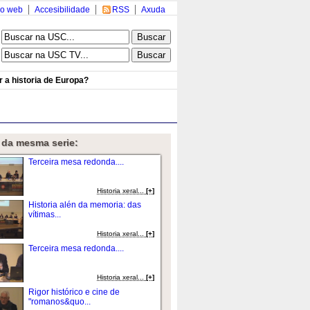
o web
Accesibilidade
RSS
Axuda
a historia de Europa?
 da mesma serie:
Terceira mesa redonda....
Historia xeral...
[+]
Historia alén da memoria: das
vítimas...
Historia xeral...
[+]
Terceira mesa redonda....
Historia xeral...
[+]
Rigor histórico e cine de
"romanos&quo...