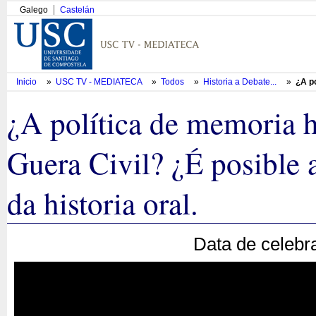
Galego
Castelán
Inicio
»
USC TV - MEDIATECA
»
Todos
»
Historia a Debate...
»
¿A po
¿A política de memoria hi
Guera Civil? ¿É posible a
da historia oral.
Data de celebr