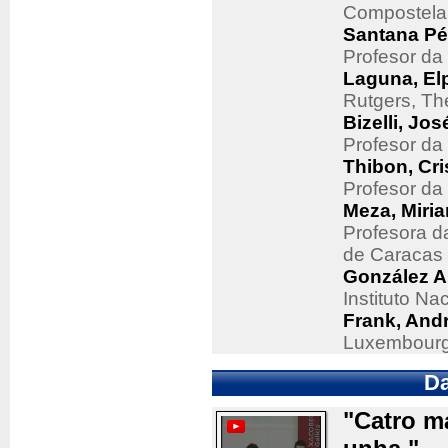
Compostela
Santana Pé
Profesor da
Laguna, El
Rutgers, Th
Bizelli, Jos
Profesor da
Thibon, Cri
Profesor da
Meza, Miri
Profesora d
de Caracas
González A
Instituto Na
Frank, And
Luxembourg 
Da
"Catro ma