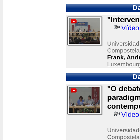
Da
"Interve
Vídeo
Universidad
Compostela
Frank, And
Luxembourg 
Da
"O debat
paradigmá
contempo
Vídeo
Universidad
Compostela