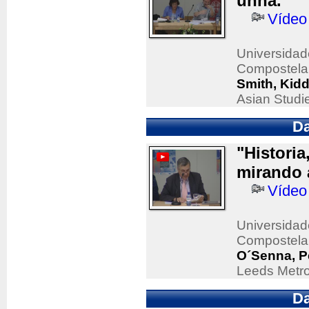
unha."
Vídeo
Universidad
Compostela
Smith, Kidd
Asian Studi
Da
"Historia
mirando 
Vídeo
Universidad
Compostela
O´Senna, P
Leeds Metro
Da