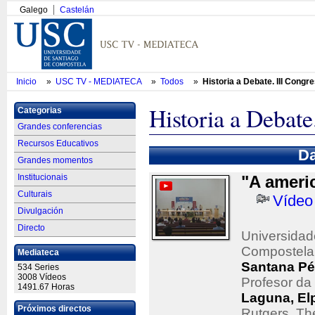
Galego
Castelán
Inicio
»
USC TV - MEDIATECA
»
Todos
»
Historia a Debate. III Congre
Historia a Debate
Categorias
Grandes conferencias
Recursos Educativos
Da
Grandes momentos
Institucionais
"A ameri
Culturais
Vídeo
Divulgación
Directo
Universidad
Compostela
Mediateca
Santana Pé
534 Series
3008 Vídeos
Profesor da
1491.67 Horas
Laguna, El
Próximos directos
Rutgers, Th