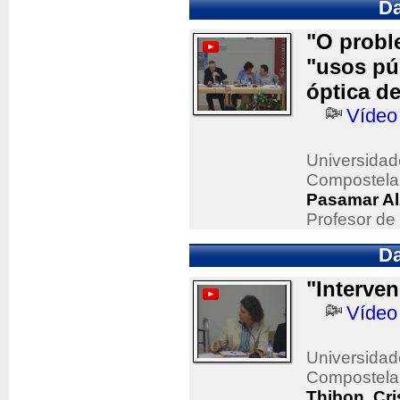
Da
"O probl
"usos púb
óptica de
Vídeo
Universidad
Compostela
Pasamar Al
Profesor de
Da
"Interven
Vídeo
Universidad
Compostela
Thibon, Cri