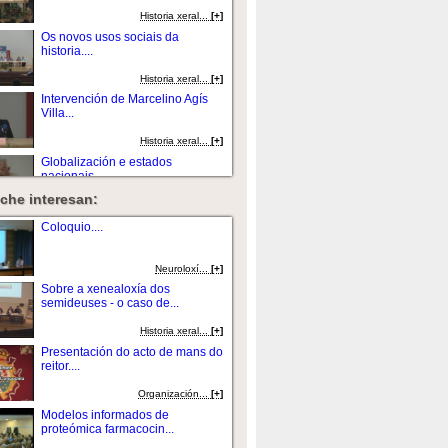
Historia xeral...
[+]
Os novos usos sociais da
historia....
Historia xeral...
[+]
Intervención de Marcelino Agís
Villa...
Historia xeral...
[+]
Globalización e estados
nacionais....
che interesan:
Historia xeral...
[+]
Globalización e estados
Coloquio....
nacionais....
Historia xeral...
[+]
Neuroloxí...
[+]
Intervención de Manuel Fraga
Sobre a xenealoxía dos
Iribarne....
semideuses - o caso de...
Historia xeral...
[+]
Historia xeral...
[+]
Intervención de Manuel Fraga
Presentación do acto de mans do
Iribarne....
reitor....
Historia xeral...
[+]
Organización...
[+]
A historiografía dixital e a
Modelos informados de
producción...
proteómica farmacocin...