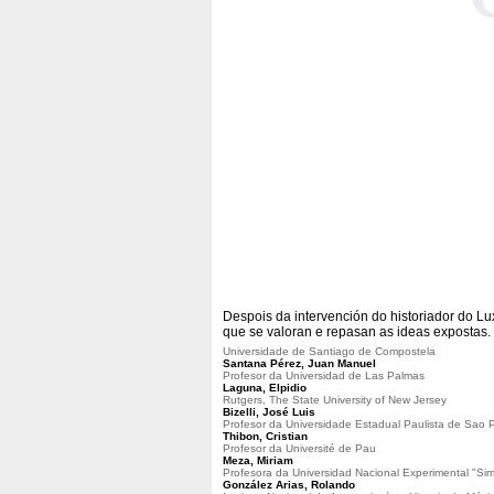
Despois da intervención do historiador do Lu
que se valoran e repasan as ideas expostas.
Universidade de Santiago de Compostela
Santana Pérez, Juan Manuel
Profesor da Universidad de Las Palmas
Laguna, Elpidio
Rutgers, The State University of New Jersey
Bizelli, José Luis
Profesor da Universidade Estadual Paulista de Sao 
Thibon, Cristian
Profesor da Université de Pau
Meza, Miriam
Profesora da Universidad Nacional Experimental "S
González Arias, Rolando