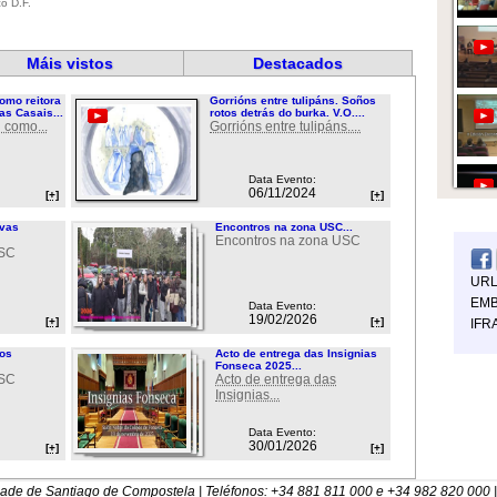
co D.F.
Máis vistos
Destacados
omo reitora
Gorrións entre tulipáns. Soños
as Casais...
rotos detrás do burka. V.O....
 como...
Gorrións entre tulipáns....
Data Evento:
06/11/2024
[+]
[+]
ovas
Encontros na zona USC...
Encontros na zona USC
USC
UR
EMB
Data Evento:
19/02/2026
[+]
[+]
IFR
ios
Acto de entrega das Insignias
Fonseca 2025...
USC
Acto de entrega das
Insignias...
Data Evento:
30/01/2026
[+]
[+]
dade de Santiago de Compostela | Teléfonos: +34 881 811 000 e +34 982 820 000 