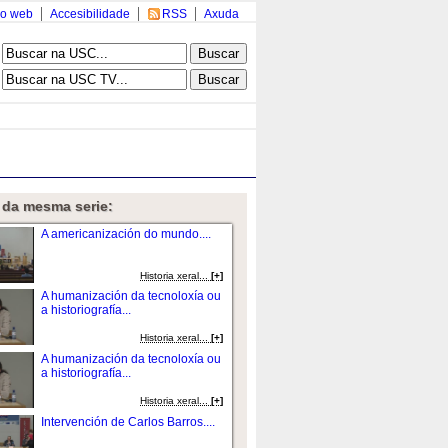
o web
Accesibilidade
RSS
Axuda
 da mesma serie:
A americanización do mundo....
Historia xeral...
[+]
A humanización da tecnoloxía ou
a historiografía...
Historia xeral...
[+]
A humanización da tecnoloxía ou
a historiografía...
Historia xeral...
[+]
Intervención de Carlos Barros....