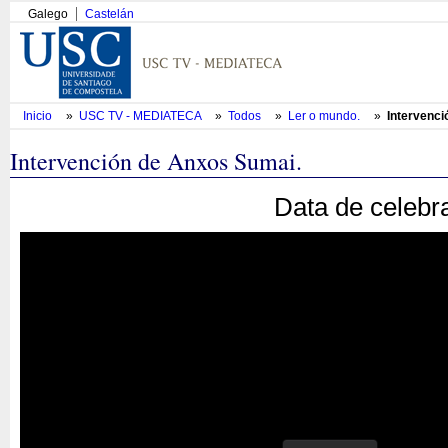
Galego
Castelán
Inicio
»
USC TV - MEDIATECA
»
Todos
»
Ler o mundo.
»
Intervenci
Intervención de Anxos Sumai.
Data de celebr