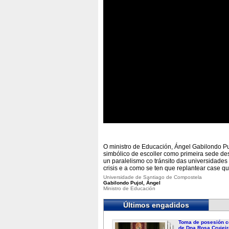
O ministro de Educación, Ángel Gabilondo Puj
simbólico de escoller como primeira sede de
un paralelismo co tránsito das universidad
crisis e a como se ten que replantear case qu
Universidade de Santiago de Compostela
Gabilondo Pujol, Ángel
Ministro de Educación
Últimos engadidos
Toma de posesión c
de Dna.Rosa Crujeir