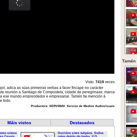
Tamén 
Visto:
7419
veces
ol, adica as súas primeiras verbas a facer fincapé no carácter
sta reunión a Santiago de Compostela, cidade de peregrinaxe; marca
es a ese mundo emprendedor e empresarial. Tamén fai mención á
e todo.
Productora: SERVIMAV. Servizo de Medios Audiovisuais
Máis vistos
Destacados
omo reitora
Gorrións entre tulipáns. Soños
as Casais...
rotos detrás do burka. V.O....