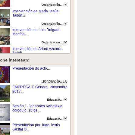
Organización...
[+]
Intervención de María Jesús
Tallón...
Organización...
[+]
Intervención de Luis Delgado
Martíne...
Organización...
[+]
Intervención de Arturo Azcorra
Saloñ...
che interesan:
Organización...
[+]
Intervención de Xesús Vázquez...
Presentación do acto...
Organización...
[+]
Organización...
[+]
Presentación do acto de mans de
EMPRÉGA-T. General. Novembro
Luis Delgad...
2017...
Organización...
[+]
Educació...
[+]
Intervención de Senén Barro
Sesión 1. Johannes Kabatek e
Ameneiro...
coloquio. 18 de...
Organización...
[+]
Educació...
[+]
Presentación do acto por Arturo
Presentación por Juan Jesús
Azcorra Sal...
Gestal O...