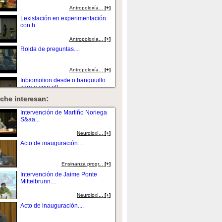
Antropoloxí­a...
[+]
Lexislación en experimentación
con h...
Antropoloxí­a...
[+]
Rolda de preguntas....
Antropoloxí­a...
[+]
Inbiomotion:desde o banquuillo
cara a spin off....
che interesan:
Antropoloxí­a...
[+]
Un asunto sobre a vía de RANK:
Intervención de Martiño Noriega
aplicacións...
S&aa...
Antropoloxí­a...
[+]
Neuroloxí...
[+]
Rolda de preguntas....
Acto de inauguración....
Antropoloxí­a...
[+]
Ensinanza progr...
[+]
Intervención de Jaime Ponte
Mittelbrunn....
Neuroloxí...
[+]
Acto de inauguración....