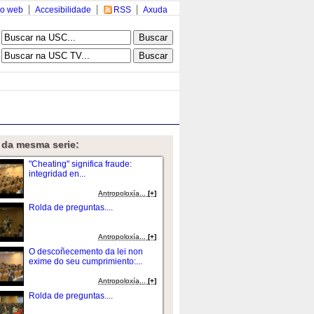
o web
Accesibilidade
RSS
Axuda
 da mesma serie:
"Cheating" significa fraude:
integridad en...
Antropoloxí­a...
[+]
Rolda de preguntas....
Antropoloxí­a...
[+]
O descoñecemento da lei non
exime do seu cumprimiento:...
Antropoloxí­a...
[+]
Rolda de preguntas....