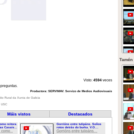
Tamén 
Visto:
4594
veces
 preguntas.
Productora: SERVIMAV. Servizo de Medios Audiovisuais
dio Rural da Xunta de Galicia
a USC
Máis vistos
Destacados
omo reitora
Gorrións entre tulipáns. Soños
as Casais...
rotos detrás do burka. V.O....
 como...
Gorrións entre tulipáns....