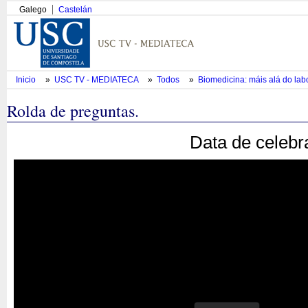
Galego
Castelán
Inicio
»
USC TV - MEDIATECA
»
Todos
»
Biomedicina: máis alá do lab
Rolda de preguntas.
Data de celebr