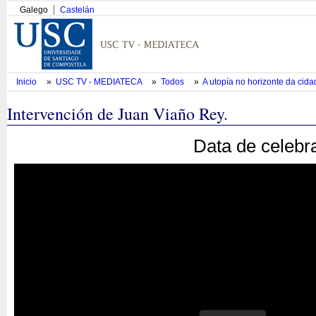
Galego
Castelán
Inicio
»
USC TV - MEDIATECA
»
Todos
»
A utopía no horizonte da cid
Intervención de Juan Viaño Rey.
Data de celebr