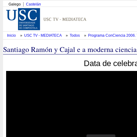
Galego
Castelán
Inicio
»
USC TV - MEDIATECA
»
Todos
»
Programa ConCiencia 2006. T
Santiago Ramón y Cajal e a moderna ciencia
Data de celebr