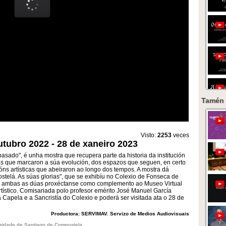
Tamén 
Visto:
2253
veces
utubro 2022 - 28 de xaneiro 2023
sado", é unha mostra que recupera parte da historia da institución
uras que marcaron a súa evolución, dos espazos que seguen, en certo
ns artísticas que abeiraron ao longo dos tempos. A mostra dá
telá. As súas glorias", que se exhibíu no Colexio de Fonseca de
 e ambas as dúas proxéctanse como complemento ao Museo Virtual
rtístico. Comisariada polo profesor emérito José Manuel García
a Capela e a Sancristía do Colexio e poderá ser visitada ata o 28 de
Productora: SERVIMAV. Servizo de Medios Audiovisuais
ersidade de Santiago de Compostela