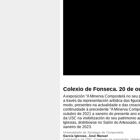
Colexio de Fonseca. 20 de o
A exposición "A Minerva Compostelá no seu pa
a través da representación artística das fig
modo, presentes na actualidade e das creació
continuidade á precedente "A Minerva Compos
outubro de 2021 a xaneiro do presente ano
da USC na visibilización do seu patrimonio a
Iglesias, distribúese no Salón do Artesoado, 
xaneiro de 2023.
Universidade de Santiago de Compostela
García Iglesias, José Manuel
Catedrático da USC. Comisario da exposición, Univ