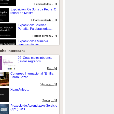
Humanidades...
[+]
Exposición: Os Sons da Pedra. O
ronsel do Mestre...
Etnomusicolox&i...
[+]
Exposición: Soledad
Penalta. Palabras orfas...
Historia contem...
[+]
Exposición: A Minerva
compostelá: As...
che interesan:
Historia contem...
[+]
Exposición: Dona Emilia e
02. Coas mates pódense
Compostela...
gardar segredos...
Comunicaci&oacu...
[+]
Fí­s...
[+]
Exposición: Concepción
Congreso Internacional "Emilia
Arenal, a conciencia...
Pardo Bazán...
Comunicaci&oacu...
[+]
Educació...
[+]
Exposición: Valente e a unidade
Xoan Anleo...
das artes. Cátedra...
Comunicaci&oacu...
[+]
Teorí­a,...
[+]
Proxecto de Aprendizaxe-Servicio
(ApS). USC...