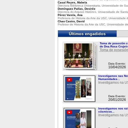
Casal Reyes, Mabela
Directora Biblioteca Universitaria, Universidade de 
Domínguez Pallas, Desirée
Directora do Arquivo Histórico, Universidade de San
Pérez Varela, Ana
Profesora de Historia da Arte da USC, Universidade
Chao Castro, David
Profesor de Historia da Arte da USC, Universidade 
Últimos engadidos
Toma de posesión c
de Dna.Rosa Crujeir
Toma de posesión
Data Evento:
10/04/2026
Investigamos nas N
Humanidades...
Investigamos na 
Data Evento:
20/01/2026
Investigamos nos ra
cósmicos...
Investigamos na 