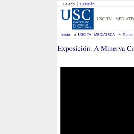
Galego
Castelán
Inicio
»
USC TV - MEDIATECA
»
Todos
Exposición: A Minerva Co