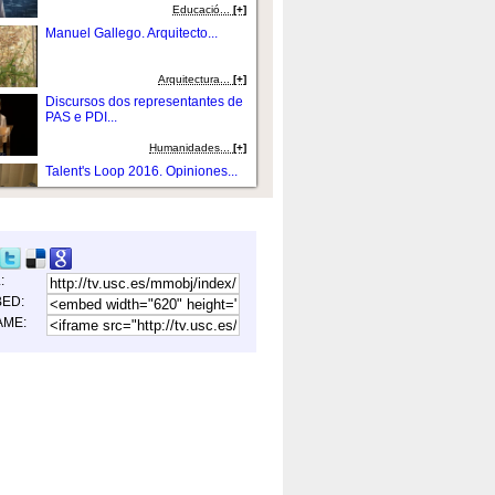
Educació...
[+]
Manuel Gallego. Arquitecto...
Arquitectura...
[+]
Discursos dos representantes de
PAS e PDI...
Humanidades...
[+]
Talent's Loop 2016. Opiniones...
Humanidades...
[+]
Presentación e intervención de
Enrique...
L:
Historia rexion...
[+]
ED:
Acto Institucional do Día das
AME:
Letras Galegas...
Educació...
[+]
06. Truco Física. A maxia que
hai detrás...
Fí­s...
[+]
Apertura e laudatio padriño...
Fí­s...
[+]