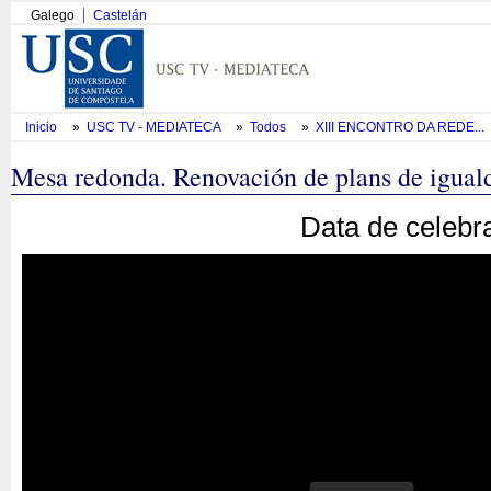
Galego
Castelán
Inicio
»
USC TV - MEDIATECA
»
Todos
»
XIII ENCONTRO DA REDE...
Mesa redonda. Renovación de plans de iguald
Data de celebr