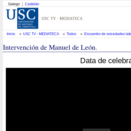
Galego
Castelán
Inicio
»
USC TV - MEDIATECA
»
Todos
»
Encuentro de soicedades lat
Intervención de Manuel de León.
Data de celebr