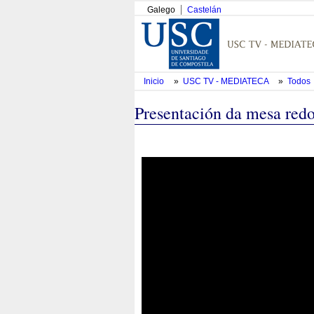
Galego
Castelán
Inicio
»
USC TV - MEDIATECA
»
Todos
Presentación da mesa red