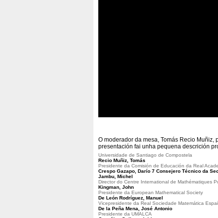
O moderador da mesa, Tomás Recio Muñiz, pr
presentación fai unha pequena descrición pr
Universidade de Santiago de Compostela
Recio Muñiz, Tomás
Presidente da Comisión de Educación da Real Acad
Crespo Gazapo, Darío 7 Consejero Técnico da Sec
Jambu, Michel
Director do Centre International de Mathématiques P
Kingman, John
Presidente da European Mathematical Society
De León Rodríguez, Manuel
Vicepresidente da Real Sociedade Matemática Espa
De la Peña Mena, José Antonio
Presidente da UMALCA