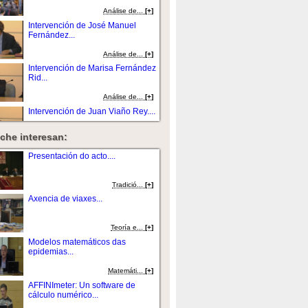
Análise de...
[+]
Intervención de José Manuel
Fernández...
Análise de...
[+]
Intervención de Marisa Fernández
Rid...
Análise de...
[+]
Intervención de Juan Viaño Rey....
che interesan:
Análise de...
[+]
Presentación da mesa redonda....
Presentación do acto....
Análise de...
[+]
Tradició...
[+]
Intervención de Juan Viaño Rey....
Axencia de viaxes...
Análise de...
[+]
Teoría e...
[+]
Intervención de Dario Crespo....
Modelos matemáticos das
epidemias...
Análise de...
[+]
Matemáti...
[+]
Intervención de Pedro Merino
AFFINImeter: Un software de
Gómez....
cálculo numérico...