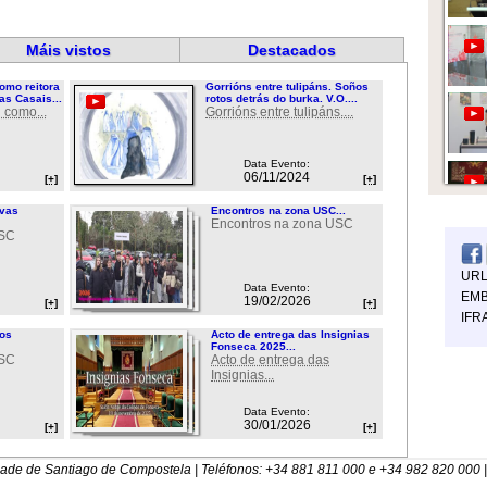
Máis vistos
Destacados
omo reitora
Gorrións entre tulipáns. Soños
as Casais...
rotos detrás do burka. V.O....
 como...
Gorrións entre tulipáns....
Data Evento:
06/11/2024
[+]
[+]
ovas
Encontros na zona USC...
Encontros na zona USC
USC
UR
Data Evento:
EMB
19/02/2026
[+]
[+]
IFR
ios
Acto de entrega das Insignias
Fonseca 2025...
USC
Acto de entrega das
Insignias...
Data Evento:
30/01/2026
[+]
[+]
dade de Santiago de Compostela | Teléfonos: +34 881 811 000 e +34 982 820 000 