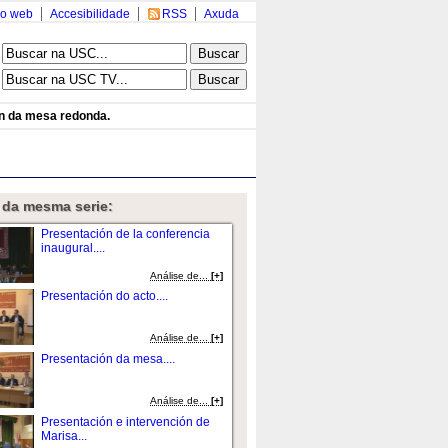
o web
Accesibilidade
RSS
Axuda
n da mesa redonda.
 da mesma serie:
Presentación de la conferencia
inaugural....
Análise de...
[+]
Presentación do acto....
Análise de...
[+]
Presentación da mesa....
Análise de...
[+]
Presentación e intervención de
Marisa...