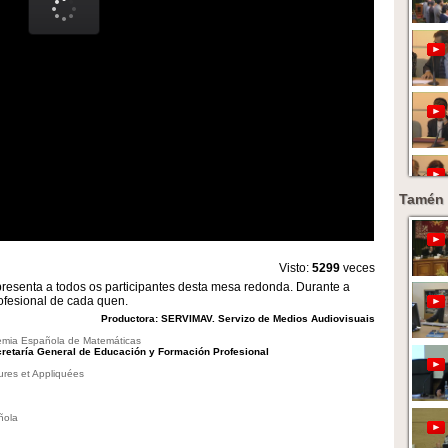
Tamén 
Visto:
5299
veces
esenta a todos os participantes desta mesa redonda. Durante a
ofesional de cada quen.
Productora: SERVIMAV. Servizo de Medios Audiovisuais
emia Española de Matemáticas
retaría General de Educación y Formación Profesional
ures et Appliquées
ñola