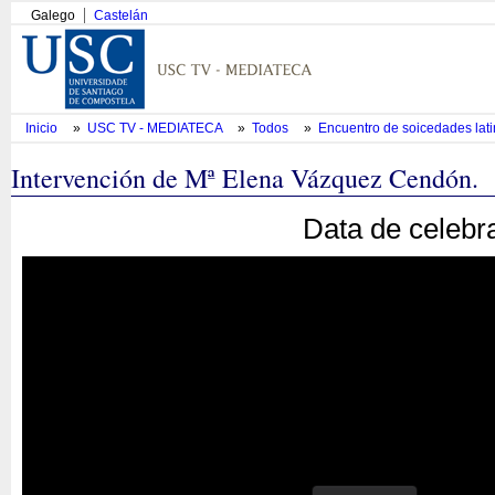
Galego
Castelán
Inicio
»
USC TV - MEDIATECA
»
Todos
»
Encuentro de soicedades lat
Intervención de Mª Elena Vázquez Cendón.
Data de celebr