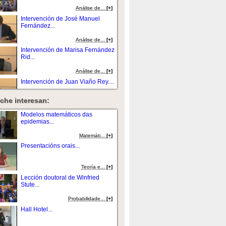
Análise de...
[+]
Intervención de José Manuel
Fernández...
Análise de...
[+]
Intervención de Marisa Fernández
Rid...
Análise de...
[+]
Intervención de Juan Viaño Rey....
che interesan:
Análise de...
[+]
Presentación da mesa redonda....
Modelos matemáticos das
epidemias...
Análise de...
[+]
Matemáti...
[+]
Intervención de Juan Viaño Rey....
Presentacións orais...
Análise de...
[+]
Teoría e...
[+]
Intervención de Dario Crespo....
Lección doutoral de Winfried
Stute...
Análise de...
[+]
Probabilidade...
[+]
Intervención de Pedro Merino
Hall Hotel...
Gómez....