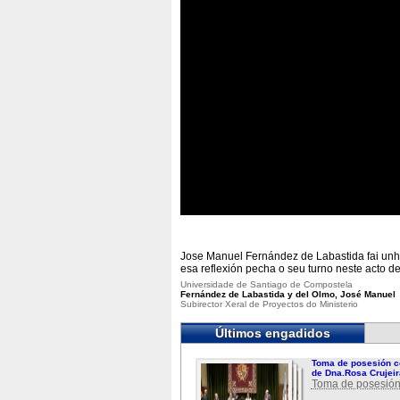
Jose Manuel Fernández de Labastida fai unha
esa reflexión pecha o seu turno neste acto d
Universidade de Santiago de Compostela
Fernández de Labastida y del Olmo, José Manuel
Subirector Xeral de Proyectos do Ministerio
Últimos engadidos
Toma de posesión c
de Dna.Rosa Crujeir
Toma de posesión