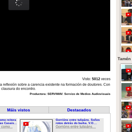
Tamén 
Visto:
5012
veces
 reflexión sobre a carencia existente na formación de doutores. Con
e clausura do encontro.
Productora: SERVIMAV. Servizo de Medios Audiovisuais
Máis vistos
Destacados
omo reitora
Gorrións entre tulipáns. Soños
as Casais...
rotos detrás do burka. V.O....
 como...
Gorrións entre tulipáns....