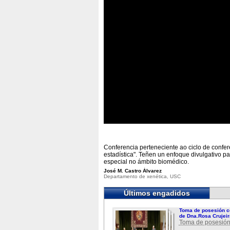
Conferencia perteneciente ao ciclo de conferen
estadística". Teñen un enfoque divulgativo pa
especial no ámbito biomédico.
José M. Castro Álvarez
Departamento de xenética, USC
Últimos engadidos
Toma de posesión c
de Dna.Rosa Crujeir
Toma de posesión