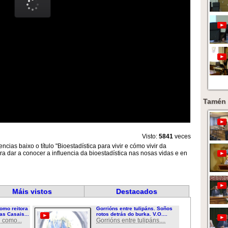
Tamén 
Visto:
5841
veces
cias baixo o título "Bioestadística para vivir e cómo vivir da
ra dar a conocer a influencia da bioestadística nas nosas vidas e en
Máis vistos
Destacados
omo reitora
Gorrións entre tulipáns. Soños
as Casais...
rotos detrás do burka. V.O....
 como...
Gorrións entre tulipáns....