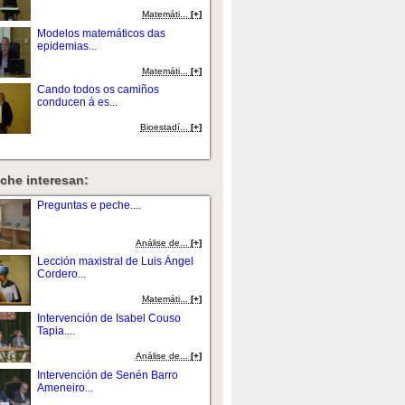
Matemáti...
[+]
Modelos matemáticos das
epidemias...
Matemáti...
[+]
Cando todos os camiños
conducen á es...
Bioestadí...
[+]
che interesan:
Preguntas e peche....
Análise de...
[+]
Lección maxistral de Luis Ángel
Cordero...
Matemáti...
[+]
Intervención de Isabel Couso
Tapia....
Análise de...
[+]
Intervención de Senén Barro
Ameneiro...