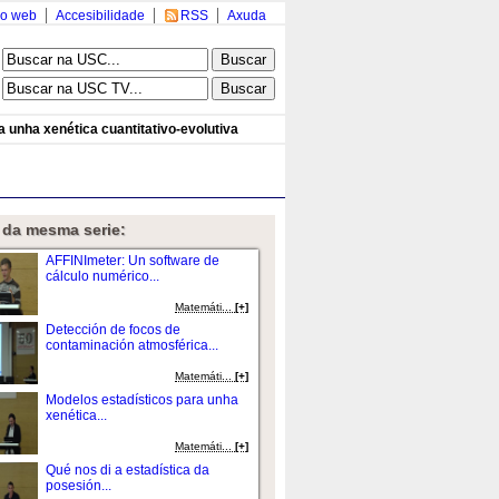
o web
Accesibilidade
RSS
Axuda
 unha xenética cuantitativo-evolutiva
 da mesma serie:
AFFINImeter: Un software de
cálculo numérico...
Matemáti...
[+]
Detección de focos de
contaminación atmosférica...
Matemáti...
[+]
Modelos estadísticos para unha
xenética...
Matemáti...
[+]
Qué nos di a estadística da
posesión...