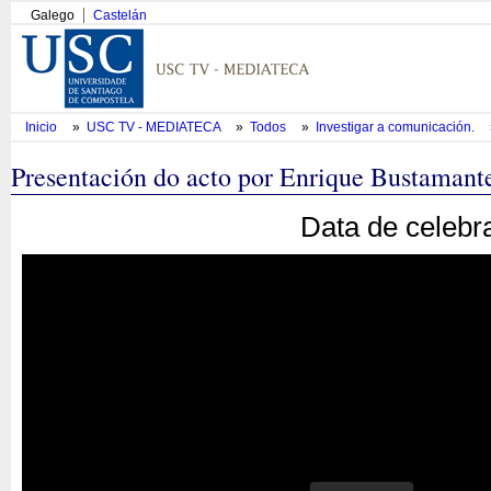
Galego
Castelán
Inicio
»
USC TV - MEDIATECA
»
Todos
»
Investigar a comunicación.
Presentación do acto por Enrique Bustamant
Data de celebr