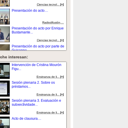
Ciencias tecnol...
[+]
Presentación do acto....
Radiodifusión,...
Presentación do acto por Enrique
Bustamante...
Ciencias tecnol...
[+]
Presentación do acto por parte de
Guiseppe ...
che interesan:
Radiodifusión,...
[+]
Presentación do acto por
Intervención de Cristina Mourón
Margarita Ledo And...
Figu...
Radiodifusión,...
[+]
Ensinanza de li...
[+]
Presentación do acto....
Sesión plenaria 2. Sobre os
préstamos...
Radiodifusión,...
Ensinanza de li...
[+]
Presentación do acto...
Sesión plenaria 3. Evaluación e
subxectividade...
Ciencias tecnol...
[+]
Ensinanza de li...
[+]
Intervención de Ánxela Bugallo
Acto de clausura....
Rodr&...