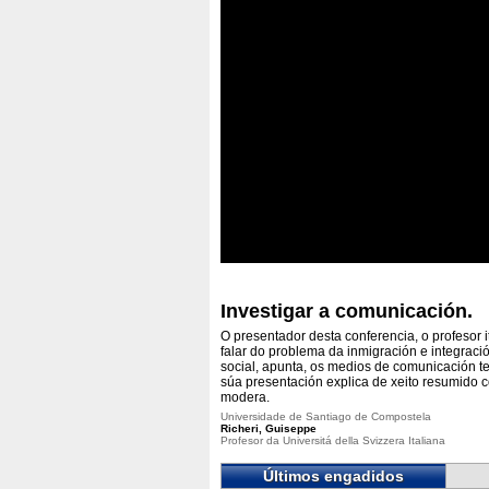
Investigar a comunicación.
O presentador desta conferencia, o profesor 
falar do problema da inmigración e integraci
social, apunta, os medios de comunicación t
súa presentación explica de xeito resumido 
modera.
Universidade de Santiago de Compostela
Richeri, Guiseppe
Profesor da Universitá della Svizzera Italiana
Últimos engadidos