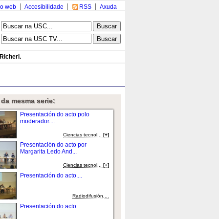
o web
Accesibilidade
RSS
Axuda
Richeri.
 da mesma serie:
Presentación do acto polo
moderador....
Ciencias tecnol...
[+]
Presentación do acto por
Margarita Ledo And...
Ciencias tecnol...
[+]
Presentación do acto....
Radiodifusión,...
Presentación do acto....