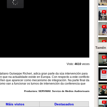
Tamén 
Visto:
4610
veces
italiano Guiseppe Richeri, adica gran parte da súa intervención para
ón que na actualidade existe en Europa. Con respecto a este conflicto
eñen que aparecer como mecanismo de integración. Na parte final da
como van a funcionar os turnos de intervención da conferencia que
Productora: SERVIMAV. Servizo de Medios Audiovisuais
Máis vistos
Destacados