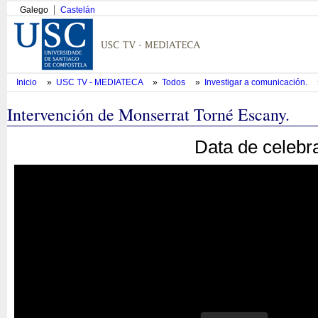
Galego
Castelán
Inicio
»
USC TV - MEDIATECA
»
Todos
»
Investigar a comunicación.
Intervención de Monserrat Torné Escany.
Data de celebr