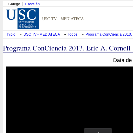
Galego
Castelán
Inicio
»
USC TV - MEDIATECA
»
Todos
»
Programa ConCiencia 2013. Er
Programa ConCiencia 2013. Eric A. Cornell 
Data de