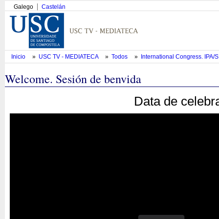
Galego
Castelán
Inicio
»
USC TV - MEDIATECA
»
Todos
»
International Congress. IPA
Welcome. Sesión de benvida
Data de celebr