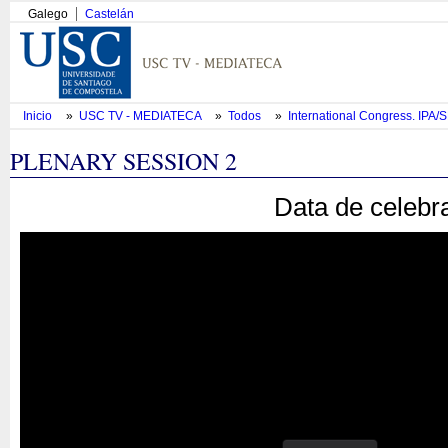
Galego
Castelán
Inicio
»
USC TV - MEDIATECA
»
Todos
»
International Congress. IPA
PLENARY SESSION 2
Data de celebr