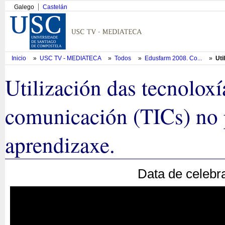
Galego
Castelán
Inicio
»
USC TV - MEDIATECA
»
Todos
»
Edusfarm 2008. Co...
»
Uti
Utilización das tecnoloxí
comunicación (TICs) no 
aprendizaxe.
Data de celebr