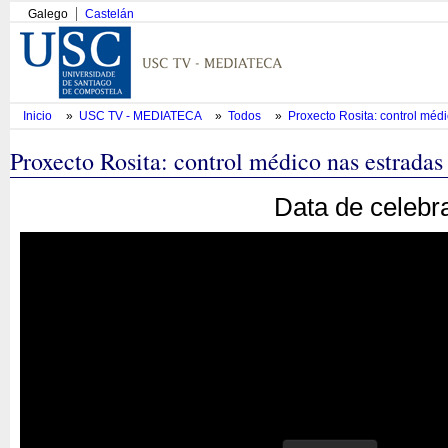
Galego
Castelán
Inicio
»
USC TV - MEDIATECA
»
Todos
»
Proxecto Rosita: control méd
Proxecto Rosita: control médico nas estradas
Data de celebr