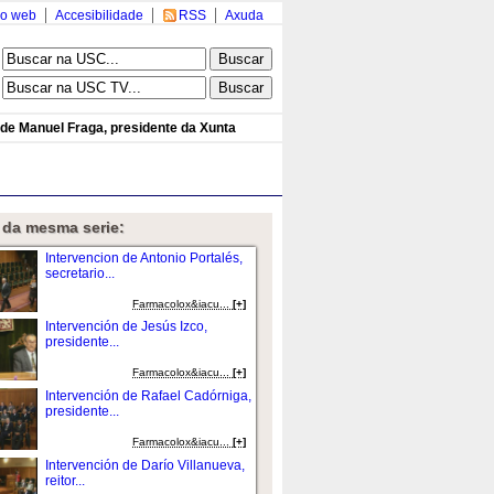
o web
Accesibilidade
RSS
Axuda
 de Manuel Fraga, presidente da Xunta
 da mesma serie:
Intervencion de Antonio Portalés,
secretario...
Farmacolox&iacu...
[+]
Intervención de Jesús Izco,
presidente...
Farmacolox&iacu...
[+]
Intervención de Rafael Cadórniga,
presidente...
Farmacolox&iacu...
[+]
Intervención de Darío Villanueva,
reitor...