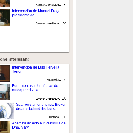
Farmacolox&iacu...
[+]
Intervención de Manuel Fraga,
presidente da...
Farmacolox&iacu...
[+]
che interesan:
Intervención de Luis Hervella
Torrón,...
Matemáti...
[+]
Ferramentas informáticas de
autoaprendizaxe...
Farmacolox&iacu...
[+]
Sparrows among tulips. Broken
dreams behind the burka....
Historia...
[+]
Apertura do Acto e Investidura de
Dña. Mary...