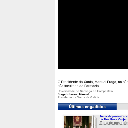
O Presidente da Xunta, Manuel Fraga, na súa
súa facultade de Farmacia.
Universidade de Santiago de Compostela
Fraga Iribarne, Manuel
Presidente da Xunta de Galicia
Últimos engadidos
Toma de posesión c
de Dna.Rosa Crujeir
Toma de posesión