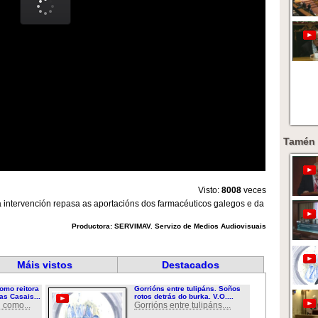
Tamén 
Visto:
8008
veces
 intervención repasa as aportacións dos farmacéuticos galegos e da
Productora: SERVIMAV. Servizo de Medios Audiovisuais
Máis vistos
Destacados
omo reitora
Gorrións entre tulipáns. Soños
as Casais...
rotos detrás do burka. V.O....
 como...
Gorrións entre tulipáns....