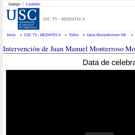
Galego
Castelán
Inicio
»
USC TV - MEDIATECA
»
Todos
»
Opus Monasticorum VIII.
»
Intervención de Juan Manuel Monterroso Mo
Data de celebr