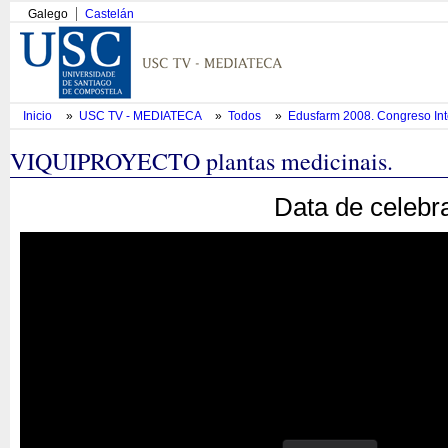
Galego
Castelán
Inicio
»
USC TV - MEDIATECA
»
Todos
»
Edusfarm 2008. Congreso Inte
VIQUIPROYECTO plantas medicinais.
Data de celebr