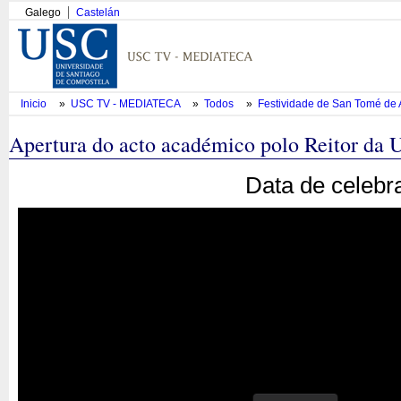
Galego
Castelán
Inicio
»
USC TV - MEDIATECA
»
Todos
»
Festividade de San Tomé de
Apertura do acto académico polo Reitor da
Data de celebr