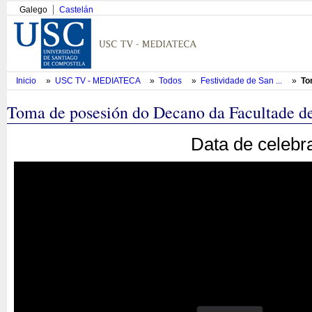
Galego
Castelán
Inicio
»
USC TV - MEDIATECA
»
Todos
»
Festividade de San ...
»
To
Toma de posesión do Decano da Facultade d
Data de celebr