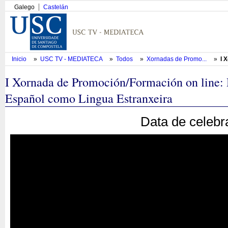
Galego
Castelán
Inicio
»
USC TV - MEDIATECA
»
Todos
»
Xornadas de Promo...
»
I 
I Xornada de Promoción/Formación on line: 
Español como Lingua Estranxeira
Data de celebr