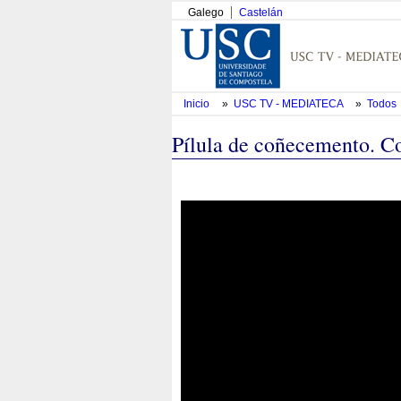
Galego
Castelán
Inicio
»
USC TV - MEDIATECA
»
Todos
Pílula de coñecemento. C