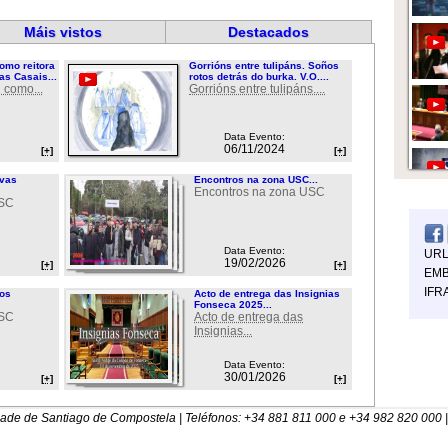
Máis vistos
Destacados
omo reitora
Gorrións entre tulipáns. Soños
as Casais...
rotos detrás do burka. V.O....
 como...
Gorrións entre tulipáns....
Data Evento:
06/11/2024
[+]
[+]
ovas
Encontros na zona USC...
Encontros na zona USC
USC
Data Evento:
UR
19/02/2026
[+]
[+]
EMB
IFR
ios
Acto de entrega das Insignias
Fonseca 2025...
USC
Acto de entrega das
Insignias...
Data Evento:
30/01/2026
[+]
[+]
dade de Santiago de Compostela | Teléfonos: +34 881 811 000 e +34 982 820 000 