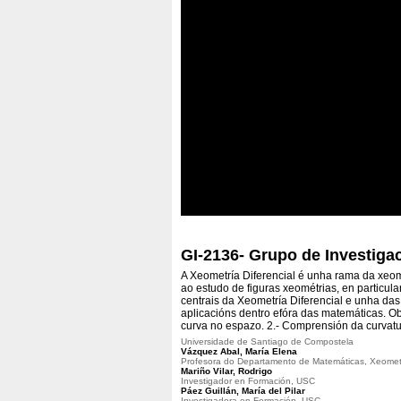
GI-2136- Grupo de Investiga
A Xeometría Diferencial é unha rama da xeome
ao estudo de figuras xeométrias, en particula
centrais da Xeometría Diferencial e unha das
aplicacións dentro efóra das matemáticas. O
curva no espazo. 2.- Comprensión da curvatur
Universidade de Santiago de Compostela
Vázquez Abal, María Elena
Profesora do Departamento de Matemáticas, Xeomet
Mariño Vilar, Rodrigo
Investigador en Formación, USC
Páez Guillán, María del Pilar
Investigadora en Formación, USC