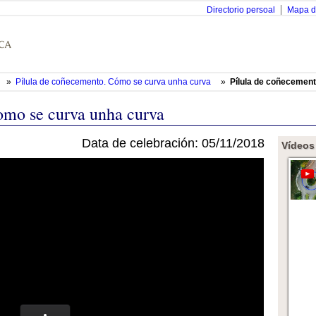
Directorio persoal
Mapa d
»
Pílula de coñecemento. Cómo se curva unha curva
»
Pílula de coñecemen
omo se curva unha curva
Data de celebración: 05/11/2018
Vídeos