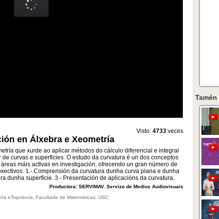
Tamén 
Visto:
4733
veces
ción en Álxebra e Xeometría
tría que xurde ao aplicar métodos do cálculo diferencial e integral
r de curvas e superficies. O estudo da curvatura é un dos conceptos
 áreas máis activas en investigación, ofrecendo un gran número de
bxectivos: 1.- Comprensión da curvatura dunha curva plana e dunha
a dunha superficie. 3.- Presentación de aplicacións da curvatura.
Productora: SERVIMAV. Servizo de Medios Audiovisuais
ría eTopoloxía, Facultade de Matemáticas. USC