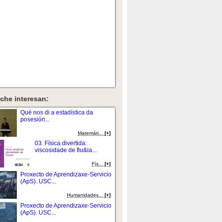
che interesan:
Qué nos di a estadística da
posesión...
Matemáti...
[+]
03. Física divertida:
viscosidade de flu&ia...
Fí­s...
[+]
Proxecto de Aprendizaxe-Servicio
(ApS). USC...
Humanidades...
[+]
Proxecto de Aprendizaxe-Servicio
(ApS). USC...