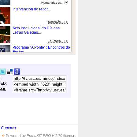
Humanidades...
[+]
Intervención do reitor....
Matemáti...
[+]
Acto Institucional do Día das
Letras Galegas...
Educació...
[+]
Programa "A Ponte" : Encontros do
Ensino...
Humanidades...
[+]
Proxecto de Aprendizaxe-Servicio
(ApS). USC...
L:
Humanidades...
[+]
ED:
I Xornada de
AME:
Promoción/Formación on line:...
Educació...
[+]
Creación de materiais educativos
multimedia...
Equipo de fotografí­a...
[+]
Clausura...
|
Contacto
Powered by
PumuKIT PRO V 1.70
license
Ciencias Xur&ia...
[+]