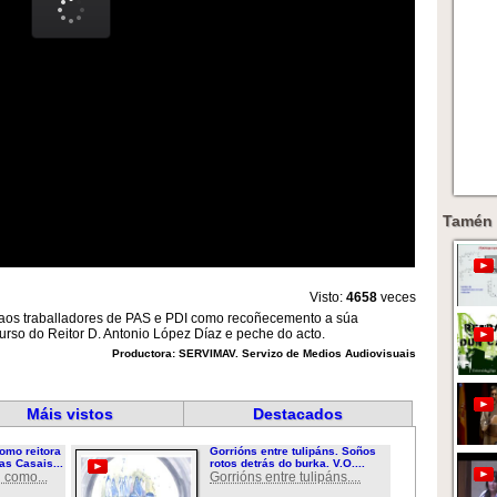
Tamén 
Visto:
4658
veces
 aos traballadores de PAS e PDI como recoñecemento a súa
rso do Reitor D. Antonio López Díaz e peche do acto.
Productora: SERVIMAV. Servizo de Medios Audiovisuais
Máis vistos
Destacados
omo reitora
Gorrións entre tulipáns. Soños
as Casais...
rotos detrás do burka. V.O....
 como...
Gorrións entre tulipáns....