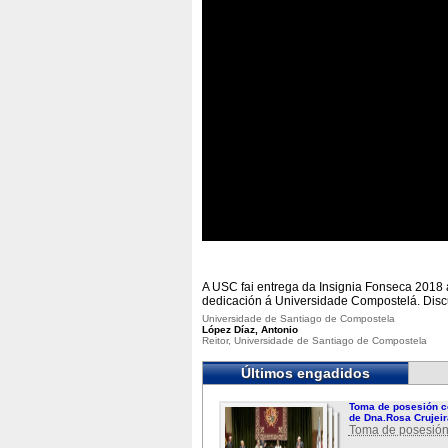
A USC fai entrega da Insignia Fonseca 2018
dedicación á Universidade Compostelá. Discu
Universidade de Santiago de Compostela
López Díaz, Antonio
Reitor, Universidade de Santiago de Compostela
Últimos engadidos
Toma de posesión c
de Dna.Rosa Crujeir
Toma de posesión