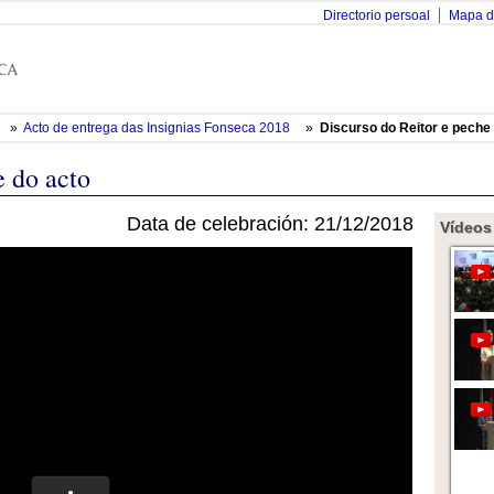
Directorio persoal
Mapa d
»
Acto de entrega das Insignias Fonseca 2018
»
Discurso do Reitor e peche
e do acto
Data de celebración: 21/12/2018
Vídeos