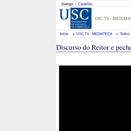
Galego
Castelán
Inicio
»
USC TV - MEDIATECA
»
Todos
Discurso do Reitor e pech